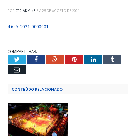
POR
CR2-ADMIN3
EM
25 DE AGOSTO DE 2021
4.655_2021_0000001
COMPARTILHAR:
Twitter
Facebook
Google+
Pinterest
LinkedIn
Tumblr
Email
CONTEÚDO RELACIONADO