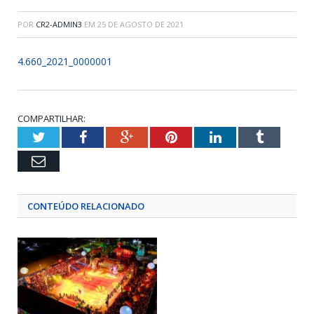
POR
CR2-ADMIN3
EM
25 DE AGOSTO DE 2021
4.660_2021_0000001
COMPARTILHAR:
Twitter
Facebook
Google+
Pinterest
LinkedIn
Tumblr
Email
CONTEÚDO RELACIONADO