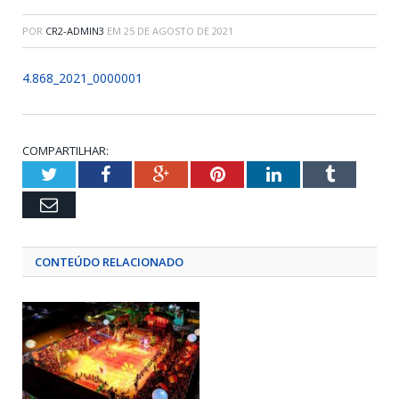
POR
CR2-ADMIN3
EM
25 DE AGOSTO DE 2021
4.868_2021_0000001
COMPARTILHAR:
Twitter
Facebook
Google+
Pinterest
LinkedIn
Tumblr
Email
CONTEÚDO RELACIONADO