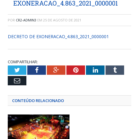
EXONERACAO_4.863_2021_0000001
POR
CR2-ADMIN3
EM
25 DE AGOSTO DE 2021
DECRETO DE EXONERACAO_4.863_2021_0000001
COMPARTILHAR:
Twitter
Facebook
Google+
Pinterest
LinkedIn
Tumblr
Email
CONTEÚDO RELACIONADO