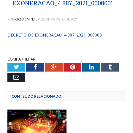
EXONERACAO_4.887_2021_0000001
POR
CR2-ADMIN3
EM
25 DE AGOSTO DE 2021
DECRETO DE EXONERACAO_4.887_2021_0000001
COMPARTILHAR:
Twitter
Facebook
Google+
Pinterest
LinkedIn
Tumblr
Email
CONTEÚDO RELACIONADO