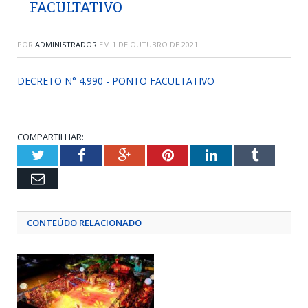
FACULTATIVO
POR
ADMINISTRADOR
EM
1 DE OUTUBRO DE 2021
DECRETO N° 4.990 - PONTO FACULTATIVO
COMPARTILHAR:
Twitter
Facebook
Google+
Pinterest
LinkedIn
Tumblr
Email
CONTEÚDO RELACIONADO