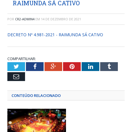
RAIMUNDA SÁ CATIVO
POR
CR2-ADMIN4
EM
14 DE DEZEMBRO DE 2021
DECRETO Nº 4.981-2021 - RAIMUNDA SÁ CATIVO
COMPARTILHAR:
Twitter
Facebook
Google+
Pinterest
LinkedIn
Tumblr
Email
CONTEÚDO RELACIONADO