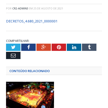
POR
CR2-ADMIN3
EM
25 DE AGOSTO DE 2021
DECRETOS_4.680_2021_0000001
COMPARTILHAR:
Twitter
Facebook
Google+
Pinterest
LinkedIn
Tumblr
Email
CONTEÚDO RELACIONADO