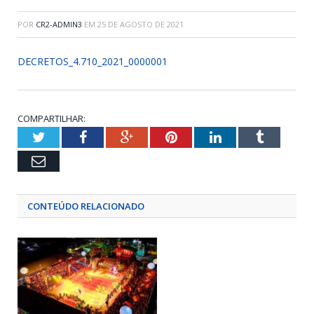
POR
CR2-ADMIN3
EM
25 DE AGOSTO DE 2021
DECRETOS_4.710_2021_0000001
COMPARTILHAR:
Twitter
Facebook
Google+
Pinterest
LinkedIn
Tumblr
Email
CONTEÚDO RELACIONADO