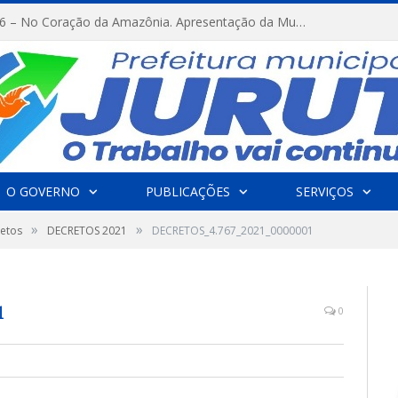
FESTRIBAL 2026 – No Coração da Amazônia. Apresentação da Munduruku.
O GOVERNO
PUBLICAÇÕES
SERVIÇOS
»
»
etos
DECRETOS 2021
DECRETOS_4.767_2021_0000001
1
0