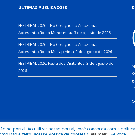
ÚLTIMAS PUBLICAÇÕES
D
FESTRIBAL 2026 – No Coração da Amazônia.
Apresentação da Munduruku.
3 de agosto de 2026
FESTRIBAL 2026 – No Coração da Amazônia.
Apresentação da Muirapinima.
3 de agosto de 2026
FESTRIBAL 2026: Festa dos Visitantes.
3 de agosto de
M
2026
R
g
l
C
 no portal. Ao utilizar nosso portal, você concorda com a polític
de Juruti.
Mapa do Si
 isso é feito, acesse Política de cookies (
Leia mais
). Se você