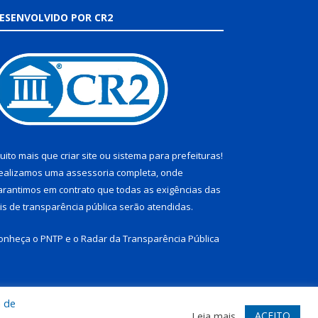
ESENVOLVIDO POR CR2
uito mais que
criar site
ou
sistema para prefeituras
!
ealizamos uma
assessoria
completa, onde
arantimos em contrato que todas as exigências das
eis de transparência pública
serão atendidas.
onheça o
PNTP
e o
Radar da Transparência Pública
a de
te
Acessar Área Administrativa
Acessar Webmail
ACEITO
Leia mais