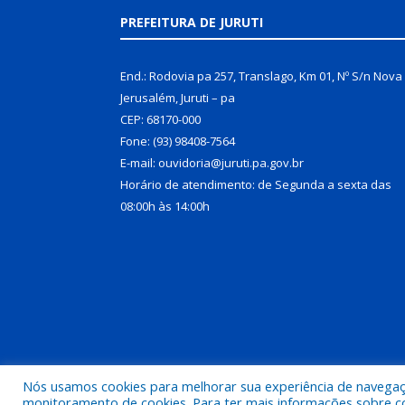
PREFEITURA DE JURUTI
End.: Rodovia pa 257, Translago, Km 01, Nº S/n Nova
Jerusalém, Juruti – pa
CEP: 68170-000
Fone: (93) 98408-7564
E-mail: ouvidoria@juruti.pa.gov.br
Horário de atendimento: de Segunda a sexta das
08:00h às 14:00h
Nós usamos cookies para melhorar sua experiência de navegação
Todos os direitos reservados a Prefeitura Municipal 
monitoramento de cookies. Para ter mais informações sobre como