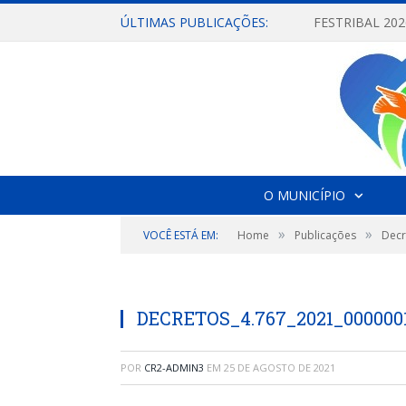
ÚLTIMAS PUBLICAÇÕES:
O MUNICÍPIO
»
»
VOCÊ ESTÁ EM:
Home
Publicações
Decr
DECRETOS_4.767_2021_000000
POR
CR2-ADMIN3
EM
25 DE AGOSTO DE 2021