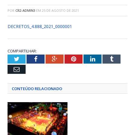
POR
CR2-ADMIN3
EM
25 DE AGOSTO DE 2021
DECRETOS_4.888_2021_0000001
COMPARTILHAR:
Twitter
Facebook
Google+
Pinterest
LinkedIn
Tumblr
Email
CONTEÚDO RELACIONADO