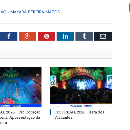
AÇÃO - MAYARA PEREIRA MATOS
tter
Facebook
Google+
Pinterest
LinkedIn
Tumblr
Email
AL 2026 – No Coração
FESTRIBAL 2026: Festa dos
nia. Apresentação da
Visitantes.
ima.