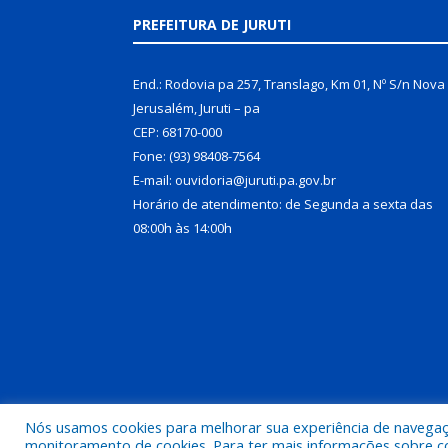
PREFEITURA DE JURUTI
End.: Rodovia pa 257, Translago, Km 01, Nº S/n Nova
Jerusalém, Juruti – pa
CEP: 68170-000
Fone: (93) 98408-7564
E-mail: ouvidoria@juruti.pa.gov.br
Horário de atendimento: de Segunda a sexta das
08:00h às 14:00h
Nós usamos cookies para melhorar sua experiência de navegação
Todos os direitos reservados a Prefeitura Municipal 
monitoramento de cookies. Para ter mais informações sobre como