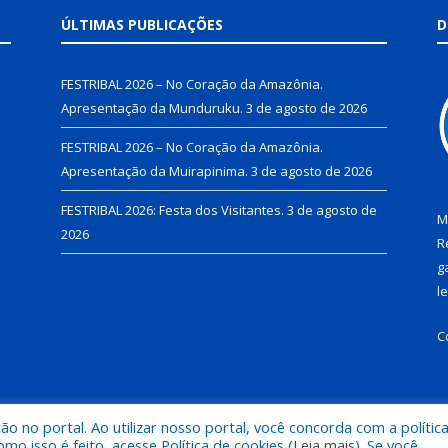
ÚLTIMAS PUBLICAÇÕES
D
FESTRIBAL 2026 – No Coração da Amazônia.
Apresentação da Munduruku.
3 de agosto de 2026
FESTRIBAL 2026 – No Coração da Amazônia.
Apresentação da Muirapinima.
3 de agosto de 2026
FESTRIBAL 2026: Festa dos Visitantes.
3 de agosto de
M
2026
R
g
l
C
 no portal. Ao utilizar nosso portal, você concorda com a polític
de Juruti.
Mapa do Si
 isso é feito, acesse Política de cookies (
Leia mais
). Se você