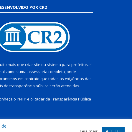
ESENVOLVIDO POR CR2
uito mais que
criar site
ou
sistema para prefeituras
!
ealizamos uma
assessoria
completa, onde
arantimos em contrato que todas as exigências das
eis de transparência pública
serão atendidas.
onheça o
PNTP
e o
Radar da Transparência Pública
a de
te
Acessar Área Administrativa
Acessar Webmail
ACEITO
Leia mais