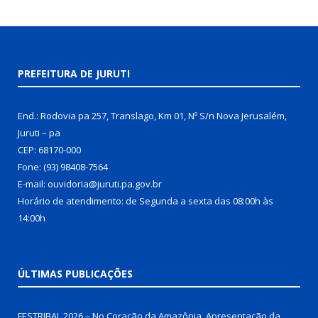
PREFEITURA DE JURUTI
End.: Rodovia pa 257, Translago, Km 01, Nº S/n Nova Jerusalém,
Juruti – pa
CEP: 68170-000
Fone: (93) 98408-7564
E-mail: ouvidoria@juruti.pa.gov.br
Horário de atendimento: de Segunda a sexta das 08:00h às
14:00h
ÚLTIMAS PUBLICAÇÕES
FESTRIBAL 2026 – No Coração da Amazônia. Apresentação da