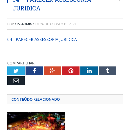
JURIDICA
POR
CR2-ADMIN7
EM
26 DE AGOSTO DE 2021
04 - PARECER ASSESSORIA JURIDICA
COMPARTILHAR:
Twitter
Facebook
Google+
Pinterest
LinkedIn
Tumblr
Email
CONTEÚDO RELACIONADO