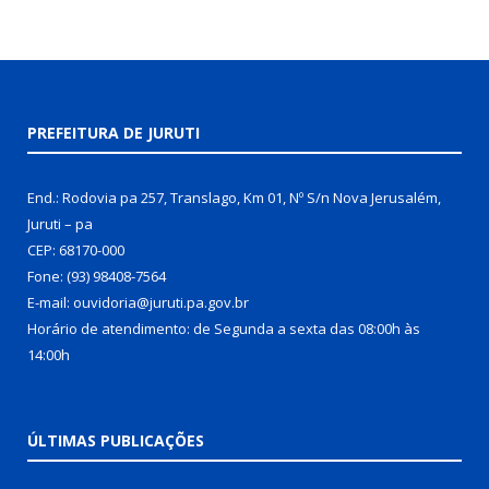
PREFEITURA DE JURUTI
End.: Rodovia pa 257, Translago, Km 01, Nº S/n Nova Jerusalém,
Juruti – pa
CEP: 68170-000
Fone: (93) 98408-7564
E-mail: ouvidoria@juruti.pa.gov.br
Horário de atendimento: de Segunda a sexta das 08:00h às
14:00h
ÚLTIMAS PUBLICAÇÕES