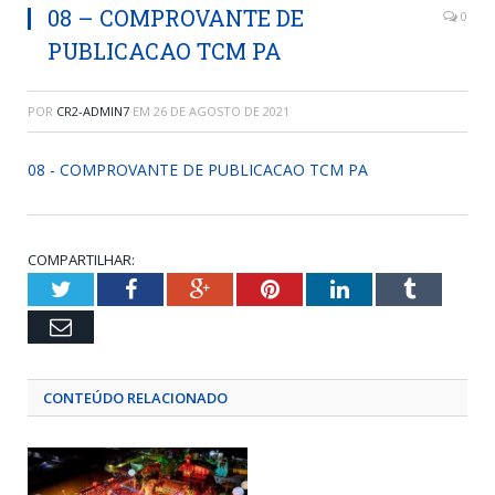
08 – COMPROVANTE DE
0
PUBLICACAO TCM PA
POR
CR2-ADMIN7
EM
26 DE AGOSTO DE 2021
08 - COMPROVANTE DE PUBLICACAO TCM PA
COMPARTILHAR:
Twitter
Facebook
Google+
Pinterest
LinkedIn
Tumblr
Email
CONTEÚDO RELACIONADO