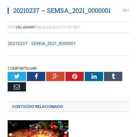
20210237 – SEMSA_2021_0000001
0
POR
CR2-ADMIN7
EM
26 DE AGOSTO DE 2021
20210237 - SEMSA_2021_0000001
COMPARTILHAR:
Twitter
Facebook
Google+
Pinterest
LinkedIn
Tumblr
Email
CONTEÚDO RELACIONADO