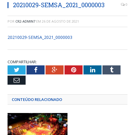
20210029-SEMSA_2021_0000003
0
POR
CR2-ADMIN7
EM
26 DE AGOSTO DE 2021
20210029-SEMSA_2021_0000003
COMPARTILHAR:
Twitter
Facebook
Google+
Pinterest
LinkedIn
Tumblr
Email
CONTEÚDO RELACIONADO