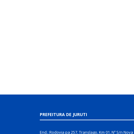
PREFEITURA DE JURUTI
End.: Rodovia pa 257, Translago, Km 01, Nº S/n Nova