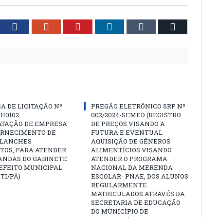
tter
Facebook
Google+
Pinterest
LinkedIn
Tumblr
Email
A DE LICITAÇÃO Nº
PREGÃO ELETRÔNICO SRP Nº
 110102
002/2024-SEMED (REGISTRO
ATAÇÃO DE EMPRESA
DE PREÇOS VISANDO A
ORNECIMENTO DE
FUTURA E EVENTUAL
 LANCHES
AQUISIÇÃO DE GÊNEROS
TOS, PARA ATENDER
ALIMENTÍCIOS VISANDO
ANDAS DO GABINETE
ATENDER O PROGRAMA
EFEITO MUNICIPAL
NACIONAL DA MERENDA
TI/PÁ)
ESCOLAR- PNAE, DOS ALUNOS
REGULARMENTE
MATRICULADOS ATRAVÉS DA
SECRETARIA DE EDUCAÇÃO
DO MUNICÍPIO DE