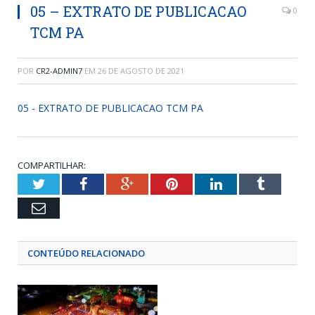
05 – EXTRATO DE PUBLICACAO
0
TCM PA
POR
CR2-ADMIN7
EM
26 DE AGOSTO DE 2021
05 - EXTRATO DE PUBLICACAO TCM PA
COMPARTILHAR:
Twitter
Facebook
Google+
Pinterest
LinkedIn
Tumblr
Email
CONTEÚDO RELACIONADO