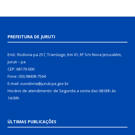
PREFEITURA DE JURUTI
End.: Rodovia pa 257, Translago, Km 01, Nº S/n Nova Jerusalém,
Juruti – pa
CEP: 68170-000
Fone: (93) 98408-7564
E-mail: ouvidoria@juruti.pa.gov.br
Horário de atendimento: de Segunda a sexta das 08:00h às
14:00h
ÚLTIMAS PUBLICAÇÕES