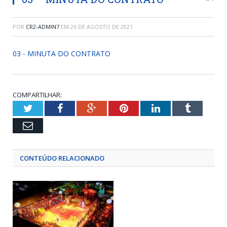
POR
CR2-ADMIN7
EM
26 DE AGOSTO DE 2021
03 - MINUTA DO CONTRATO
COMPARTILHAR:
Twitter
Facebook
Google+
Pinterest
LinkedIn
Tumblr
Email
CONTEÚDO RELACIONADO