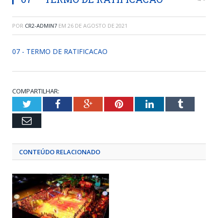
POR
CR2-ADMIN7
EM
26 DE AGOSTO DE 2021
07 - TERMO DE RATIFICACAO
COMPARTILHAR:
Twitter
Facebook
Google+
Pinterest
LinkedIn
Tumblr
Email
CONTEÚDO RELACIONADO