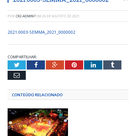
POR
CR2-ADMIN7
EM
26 DE AGOSTO DE 2021
2021.0003-SEMMA_2021_0000002
COMPARTILHAR:
Twitter
Facebook
Google+
Pinterest
LinkedIn
Tumblr
Email
CONTEÚDO RELACIONADO