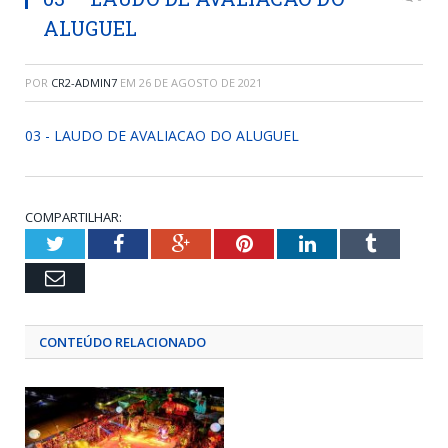
ALUGUEL
POR
CR2-ADMIN7
EM
26 DE AGOSTO DE 2021
03 - LAUDO DE AVALIACAO DO ALUGUEL
COMPARTILHAR:
Twitter
Facebook
Google+
Pinterest
LinkedIn
Tumblr
Email
CONTEÚDO RELACIONADO