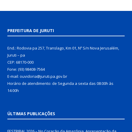
PREFEITURA DE JURUTI
End.: Rodovia pa 257, Translago, Km 01, Nº S/n Nova Jerusalém,
Juruti – pa
CEP: 68170-000
Fone: (93) 98408-7564
E-mail: ouvidoria@juruti.pa.gov.br
Horário de atendimento: de Segunda a sexta das 08:00h às
14:00h
ÚLTIMAS PUBLICAÇÕES
FESTRIBAL 2026 – No Coração da Amazônia. Apresentação da