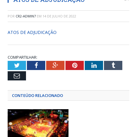
POR
CR2-ADMIN7
EM
14 DE JULHO DE 2022
ATOS DE ADJUDICAÇÃO
COMPARTILHAR:
Twitter
Facebook
Google+
Pinterest
LinkedIn
Tumblr
Email
CONTEÚDO RELACIONADO