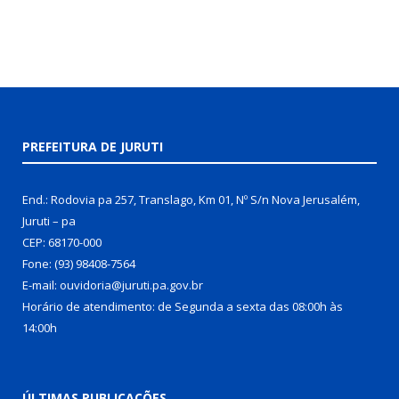
PREFEITURA DE JURUTI
End.: Rodovia pa 257, Translago, Km 01, Nº S/n Nova Jerusalém,
Juruti – pa
CEP: 68170-000
Fone: (93) 98408-7564
E-mail: ouvidoria@juruti.pa.gov.br
Horário de atendimento: de Segunda a sexta das 08:00h às
14:00h
ÚLTIMAS PUBLICAÇÕES