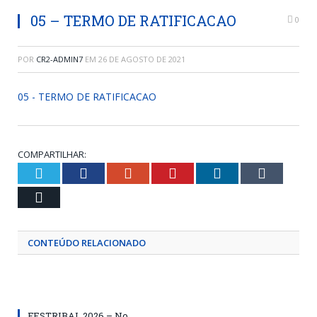
05 – TERMO DE RATIFICACAO
0
POR
CR2-ADMIN7
EM
26 DE AGOSTO DE 2021
05 - TERMO DE RATIFICACAO
COMPARTILHAR:
Twitter
Facebook
Google+
Pinterest
LinkedIn
Tumblr
Email
CONTEÚDO RELACIONADO
FESTRIBAL 2026 – No