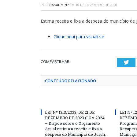
POR
CR2-ADMIN7
EM
10 DE DEZEMBRO DE 2020
Estima receita e fixa a despesa do município de 
Clique aqui para visualizar
COMPARTILHAR:
Twi
CONTEÚDO RELACIONADO
LEI Nº 1213/2023, DE 21 DE
LEI Nº 1
DEZEMBRO DE 2023 (LOA 2024
DEZEMBRO
– Dispõe sobre o Orçamento
Programa
Anual estima a receita e fixa a
Recupera
despesa do Município de Juruti,
Município