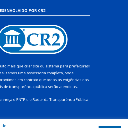
ESENVOLVIDO POR CR2
uito mais que
criar site
ou
sistema para prefeituras
!
ealizamos uma
assessoria
completa, onde
arantimos em contrato que todas as exigências das
eis de transparência pública
serão atendidas.
onheça o
PNTP
e o
Radar da Transparência Pública
a de