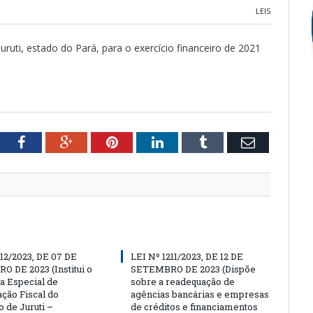
LEIS
Juruti, estado do Pará, para o exercício financeiro de 2021
tter
Facebook
Google+
Pinterest
LinkedIn
Tumblr
Email
212/2023, DE 07 DE
LEI Nº 1211/2023, DE 12 DE
 DE 2023 (Institui o
SETEMBRO DE 2023 (Dispõe
 Especial de
sobre a readequação de
ção Fiscal do
agências bancárias e empresas
 de Juruti –
de créditos e financiamentos