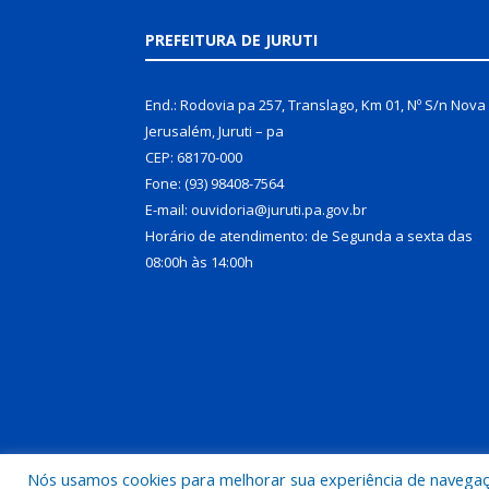
PREFEITURA DE JURUTI
End.: Rodovia pa 257, Translago, Km 01, Nº S/n Nova
Jerusalém, Juruti – pa
CEP: 68170-000
Fone: (93) 98408-7564
E-mail: ouvidoria@juruti.pa.gov.br
Horário de atendimento: de Segunda a sexta das
08:00h às 14:00h
Nós usamos cookies para melhorar sua experiência de navegação