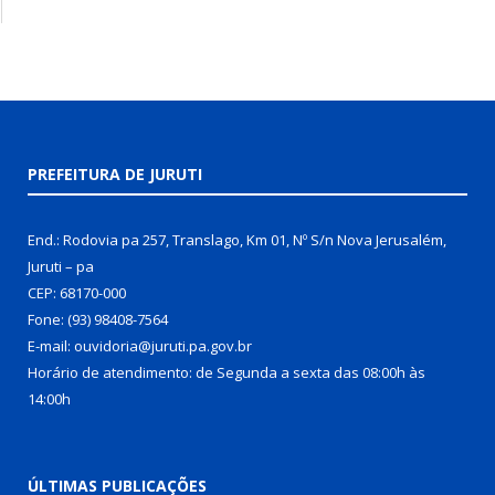
PREFEITURA DE JURUTI
End.: Rodovia pa 257, Translago, Km 01, Nº S/n Nova Jerusalém,
Juruti – pa
CEP: 68170-000
Fone: (93) 98408-7564
E-mail: ouvidoria@juruti.pa.gov.br
Horário de atendimento: de Segunda a sexta das 08:00h às
14:00h
ÚLTIMAS PUBLICAÇÕES