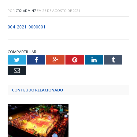
POR
CR2-ADMIN7
EM
25 DE AGOSTO DE 2021
004_2021_0000001
COMPARTILHAR:
Twitter
Facebook
Google+
Pinterest
LinkedIn
Tumblr
Email
CONTEÚDO RELACIONADO