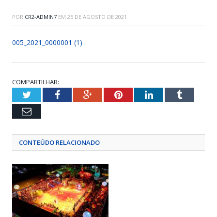
POR
CR2-ADMIN7
EM
25 DE AGOSTO DE 2021
005_2021_0000001 (1)
COMPARTILHAR:
Twitter
Facebook
Google+
Pinterest
LinkedIn
Tumblr
Email
CONTEÚDO RELACIONADO