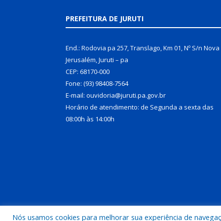
PREFEITURA DE JURUTI
End.: Rodovia pa 257, Translago, Km 01, Nº S/n Nova
Jerusalém, Juruti – pa
CEP: 68170-000
Fone: (93) 98408-7564
E-mail: ouvidoria@juruti.pa.gov.br
Horário de atendimento: de Segunda a sexta das
08:00h às 14:00h
Nós usamos cookies para melhorar sua experiência de navegação