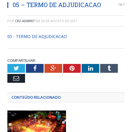
05 – TERMO DE ADJUDICACAO
0
POR
CR2-ADMIN7
EM
26 DE AGOSTO DE 2021
05 - TERMO DE ADJUDICACAO
COMPARTILHAR:
Twitter
Facebook
Google+
Pinterest
LinkedIn
Tumblr
Email
CONTEÚDO RELACIONADO