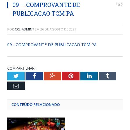
09 – COMPROVANTE DE
0
PUBLICACAO TCM PA
POR
CR2-ADMIN7
EM
26 DE AGOSTO DE 2021
09 - COMPROVANTE DE PUBLICACAO TCM PA
COMPARTILHAR:
Twitter
Facebook
Google+
Pinterest
LinkedIn
Tumblr
Email
CONTEÚDO RELACIONADO