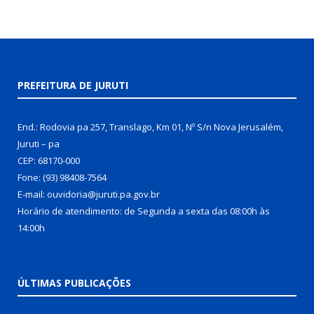
PREFEITURA DE JURUTI
End.: Rodovia pa 257, Translago, Km 01, Nº S/n Nova Jerusalém,
Juruti – pa
CEP: 68170-000
Fone: (93) 98408-7564
E-mail: ouvidoria@juruti.pa.gov.br
Horário de atendimento: de Segunda a sexta das 08:00h às
14:00h
ÚLTIMAS PUBLICAÇÕES