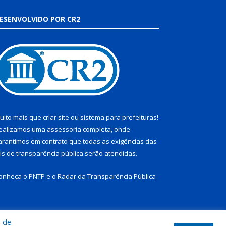
ESENVOLVIDO POR CR2
uito mais que
criar site
ou
sistema para prefeituras
!
ealizamos uma
assessoria
completa, onde
arantimos em contrato que todas as exigências das
eis de transparência pública
serão atendidas.
onheça o
PNTP
e o
Radar da Transparência Pública
a de