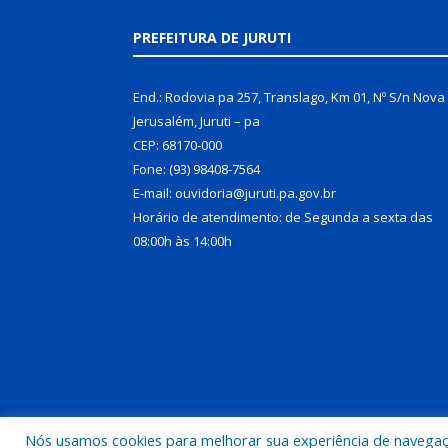
PREFEITURA DE JURUTI
End.: Rodovia pa 257, Translago, Km 01, Nº S/n Nova
Jerusalém, Juruti – pa
CEP: 68170-000
Fone: (93) 98408-7564
E-mail: ouvidoria@juruti.pa.gov.br
Horário de atendimento: de Segunda a sexta das
08:00h às 14:00h
Nós usamos cookies para melhorar sua experiência de navegação