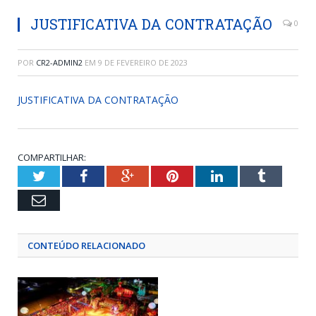
JUSTIFICATIVA DA CONTRATAÇÃO
0
POR
CR2-ADMIN2
EM
9 DE FEVEREIRO DE 2023
JUSTIFICATIVA DA CONTRATAÇÃO
COMPARTILHAR:
Twitter
Facebook
Google+
Pinterest
LinkedIn
Tumblr
Email
CONTEÚDO RELACIONADO