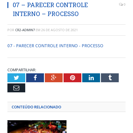
07 – PARECER CONTROLE
0
INTERNO – PROCESSO
POR
CR2-ADMIN7
EM
26 DE AGOSTO DE 2021
07 - PARECER CONTROLE INTERNO - PROCESSO
COMPARTILHAR:
Twitter
Facebook
Google+
Pinterest
LinkedIn
Tumblr
Email
CONTEÚDO RELACIONADO