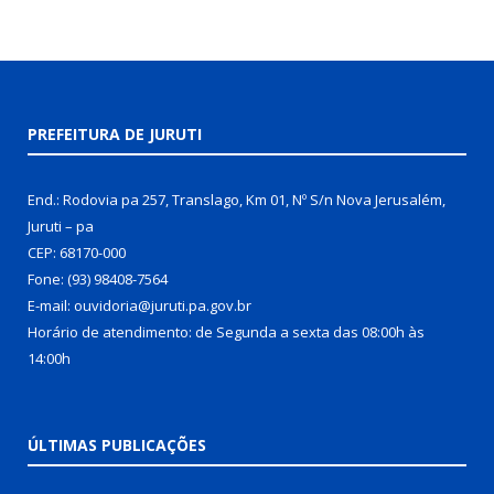
PREFEITURA DE JURUTI
End.: Rodovia pa 257, Translago, Km 01, Nº S/n Nova Jerusalém,
Juruti – pa
CEP: 68170-000
Fone: (93) 98408-7564
E-mail: ouvidoria@juruti.pa.gov.br
Horário de atendimento: de Segunda a sexta das 08:00h às
14:00h
ÚLTIMAS PUBLICAÇÕES