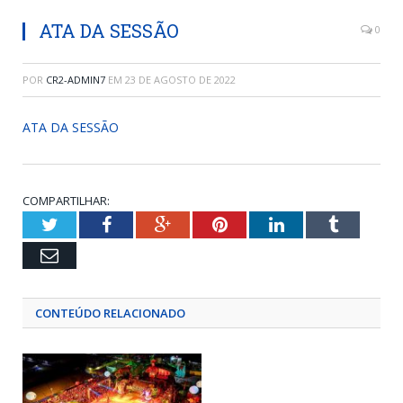
ATA DA SESSÃO
0
POR
CR2-ADMIN7
EM
23 DE AGOSTO DE 2022
ATA DA SESSÃO
COMPARTILHAR:
Twitter
Facebook
Google+
Pinterest
LinkedIn
Tumblr
Email
CONTEÚDO RELACIONADO