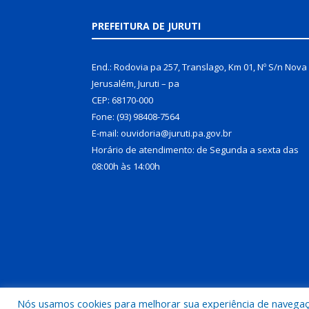
PREFEITURA DE JURUTI
End.: Rodovia pa 257, Translago, Km 01, Nº S/n Nova
Jerusalém, Juruti – pa
CEP: 68170-000
Fone: (93) 98408-7564
E-mail: ouvidoria@juruti.pa.gov.br
Horário de atendimento: de Segunda a sexta das
08:00h às 14:00h
Nós usamos cookies para melhorar sua experiência de navegação