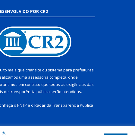
ESENVOLVIDO POR CR2
uito mais que
criar site
ou
sistema para prefeituras
!
ealizamos uma
assessoria
completa, onde
arantimos em contrato que todas as exigências das
eis de transparência pública
serão atendidas.
onheça o
PNTP
e o
Radar da Transparência Pública
a de