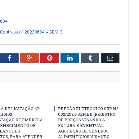
604
s Contrato nº 20230604 – SEMIC
tter
Facebook
Google+
Pinterest
LinkedIn
Tumblr
Email
A DE LICITAÇÃO Nº
PREGÃO ELETRÔNICO SRP Nº
 110102
002/2024-SEMED (REGISTRO
ATAÇÃO DE EMPRESA
DE PREÇOS VISANDO A
ORNECIMENTO DE
FUTURA E EVENTUAL
 LANCHES
AQUISIÇÃO DE GÊNEROS
TOS, PARA ATENDER
ALIMENTÍCIOS VISANDO