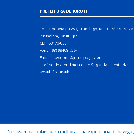
PREFEITURA DE JURUTI
End.: Rodovia pa 257, Translago, Km 01, Nº S/n Nova
Jerusalém, Juruti – pa
CEP: 68170-000
Fone: (93) 98408-7564
E-mail: ouvidoria@juruti.pa.gov.br
Horário de atendimento: de Segunda a sexta das
08:00h às 14:00h
Nós usamos cookies para melhorar sua experiência de navegação