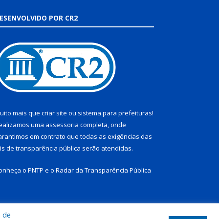
ESENVOLVIDO POR CR2
uito mais que
criar site
ou
sistema para prefeituras
!
ealizamos uma
assessoria
completa, onde
arantimos em contrato que todas as exigências das
eis de transparência pública
serão atendidas.
onheça o
PNTP
e o
Radar da Transparência Pública
a de