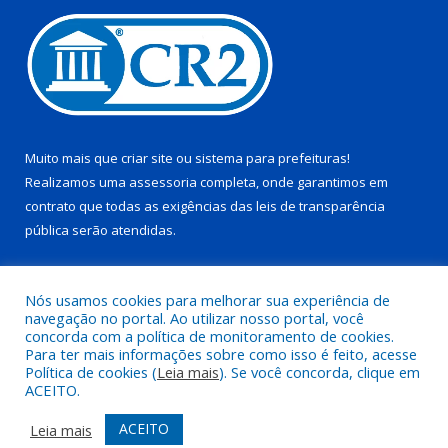
Muito mais que
criar site
ou
sistema para prefeituras
!
Realizamos uma
assessoria
completa, onde garantimos em
contrato que todas as exigências das
leis de transparência
pública
serão atendidas.
Conheça o
PNTP
e o
Radar da Transparência Pública
Nós usamos cookies para melhorar sua experiência de
navegação no portal. Ao utilizar nosso portal, você
concorda com a política de monitoramento de cookies.
Para ter mais informações sobre como isso é feito, acesse
Política de cookies (
Leia mais
). Se você concorda, clique em
Todos os direitos reservados a Prefeitura Municipal de Juruti.
ACEITO.
Mapa do Site
Acessar Área Administrativa
ACEITO
Leia mais
Acessar Webmail