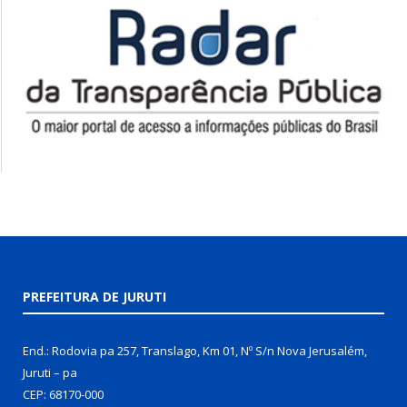
PREFEITURA DE JURUTI
End.: Rodovia pa 257, Translago, Km 01, Nº S/n Nova Jerusalém,
Juruti – pa
CEP: 68170-000