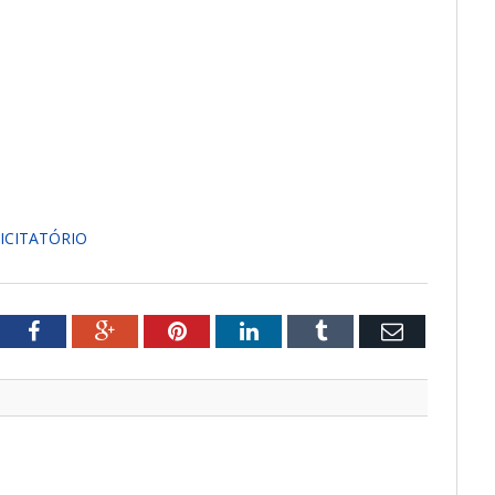
ICITATÓRIO
tter
Facebook
Google+
Pinterest
LinkedIn
Tumblr
Email