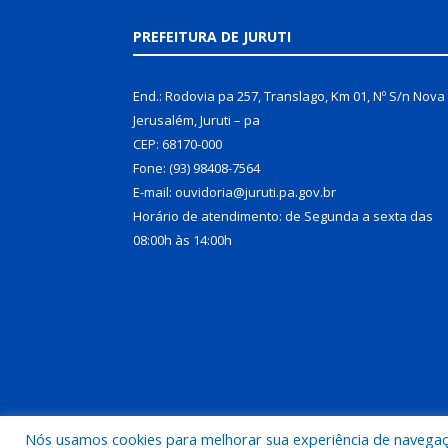
PREFEITURA DE JURUTI
End.: Rodovia pa 257, Translago, Km 01, Nº S/n Nova
Jerusalém, Juruti – pa
CEP: 68170-000
Fone: (93) 98408-7564
E-mail: ouvidoria@juruti.pa.gov.br
Horário de atendimento: de Segunda a sexta das
08:00h às 14:00h
Nós usamos cookies para melhorar sua experiência de navegação