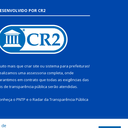
ESENVOLVIDO POR CR2
uito mais que
criar site
ou
sistema para prefeituras
!
ealizamos uma
assessoria
completa, onde
arantimos em contrato que todas as exigências das
eis de transparência pública
serão atendidas.
onheça o
PNTP
e o
Radar da Transparência Pública
a de