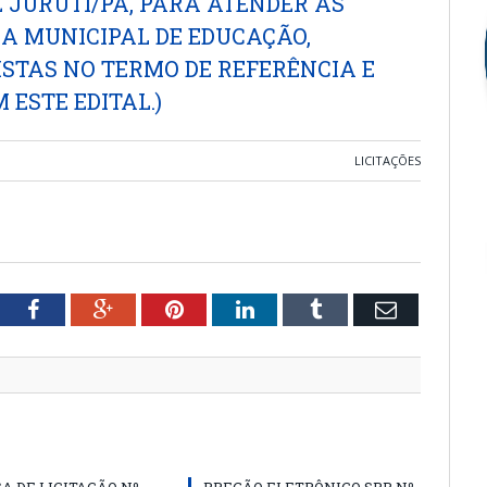
 JURUTI/PA, PARA ATENDER AS
IA MUNICIPAL DE EDUCAÇÃO,
STAS NO TERMO DE REFERÊNCIA E
 ESTE EDITAL.)
LICITAÇÕES
tter
Facebook
Google+
Pinterest
LinkedIn
Tumblr
Email