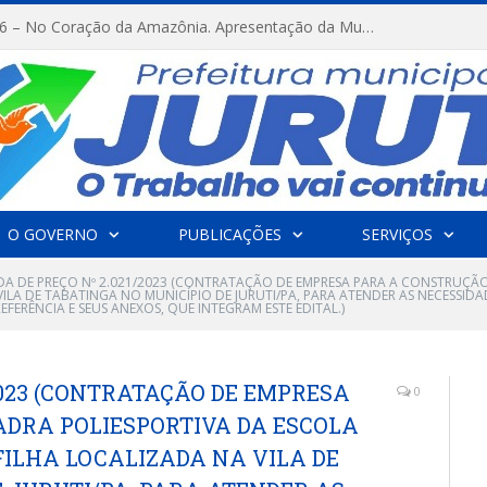
FESTRIBAL 2026 – No Coração da Amazônia. Apresentação da Munduruku.
O GOVERNO
PUBLICAÇÕES
SERVIÇOS
A DE PREÇO Nº 2.021/2023 (CONTRATAÇÃO DE EMPRESA PARA A CONSTRUÇÃ
VILA DE TABATINGA NO MUNICÍPIO DE JURUTI/PA, PARA ATENDER AS NECESSID
ERÊNCIA E SEUS ANEXOS, QUE INTEGRAM ESTE EDITAL.)
2023 (CONTRATAÇÃO DE EMPRESA
0
DRA POLIESPORTIVA DA ESCOLA
FILHA LOCALIZADA NA VILA DE