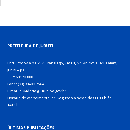
PREFEITURA DE JURUTI
End.: Rodovia pa 257, Translago, Km 01, Nº S/n Nova Jerusalém,
Juruti – pa
CEP: 68170-000
Fone: (93) 98408-7564
E-mail: ouvidoria@juruti.pa.gov.br
Horário de atendimento: de Segunda a sexta das 08:00h às
14:00h
ÚLTIMAS PUBLICAÇÕES