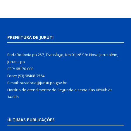
PREFEITURA DE JURUTI
End.: Rodovia pa 257, Translago, Km 01, Nº S/n Nova Jerusalém,
Juruti – pa
CEP: 68170-000
Fone: (93) 98408-7564
E-mail: ouvidoria@juruti.pa.gov.br
Horário de atendimento: de Segunda a sexta das 08:00h às
14:00h
ÚLTIMAS PUBLICAÇÕES