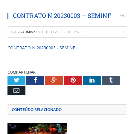
CONTRATO N 20230003 – SEMINF
0
POR
CR2-ADMIN2
EM
15 DE FEVEREIRO DE 2023
CONTRATO N 20230003 - SEMINF
COMPARTILHAR:
Twitter
Facebook
Google+
Pinterest
LinkedIn
Tumblr
Email
CONTEÚDO RELACIONADO