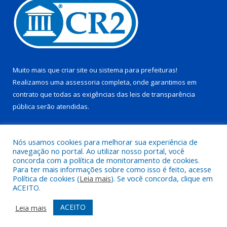
Muito mais que
criar site
ou
sistema para prefeituras
!
Realizamos uma
assessoria
completa, onde garantimos em
contrato que todas as exigências das
leis de transparência
pública
serão atendidas.
Conheça o
PNTP
e o
Radar da Transparência Pública
Nós usamos cookies para melhorar sua experiência de
navegação no portal. Ao utilizar nosso portal, você
concorda com a política de monitoramento de cookies.
Para ter mais informações sobre como isso é feito, acesse
Política de cookies (
Leia mais
). Se você concorda, clique em
Todos os direitos reservados a Prefeitura Municipal de Juruti.
ACEITO.
Mapa do Site
Acessar Área Administrativa
ACEITO
Leia mais
Acessar Webmail