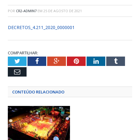
POR
CR2-ADMIN7
EM
25 DE AGOSTO DE 2021
DECRETOS_4.211_2020_0000001
COMPARTILHAR:
Twitter
Facebook
Google+
Pinterest
LinkedIn
Tumblr
Email
CONTEÚDO RELACIONADO