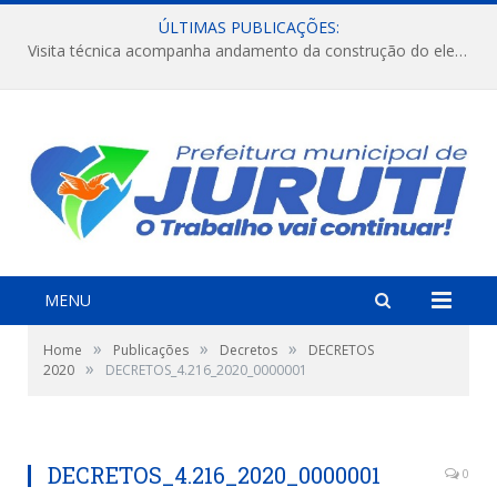
ÚLTIMAS PUBLICAÇÕES:
Visita técnica acompanha andamento da construção do elevado na comunidade Diamantino, região do Miri.
MENU
»
»
»
Home
Publicações
Decretos
DECRETOS
»
2020
DECRETOS_4.216_2020_0000001
DECRETOS_4.216_2020_0000001
0