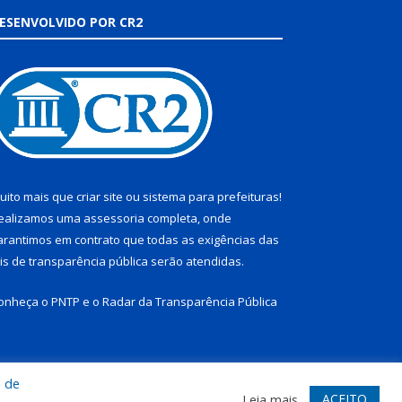
ESENVOLVIDO POR CR2
uito mais que
criar site
ou
sistema para prefeituras
!
ealizamos uma
assessoria
completa, onde
arantimos em contrato que todas as exigências das
eis de transparência pública
serão atendidas.
onheça o
PNTP
e o
Radar da Transparência Pública
a de
te
Acessar Área Administrativa
Acessar Webmail
ACEITO
Leia mais