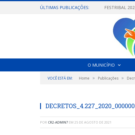
ÚLTIMAS PUBLICAÇÕES:
O MUNICÍPIO
»
»
VOCÊ ESTÁ EM:
Home
Publicações
Decr
DECRETOS_4.227_2020_000000
POR
CR2-ADMIN7
EM
25 DE AGOSTO DE 2021