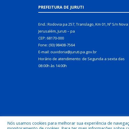
PREFEITURA DE JURUTI
End.: Rodovia pa 257, Translago, Km 01, Nº S/n Nova
Jerusalém, Juruti – pa
CEP: 68170-000
Fone: (93) 98408-7564
E-mail: ouvidoria@juruti.pa.gov.br
Horário de atendimento: de Segunda a sexta das
08:00h às 14:00h
Nós usamos cookies para melhorar sua experiência de navegação
Todos os direitos reservados a Prefeitura Municipal 
monitoramento de cookies. Para ter mais informações sobre como