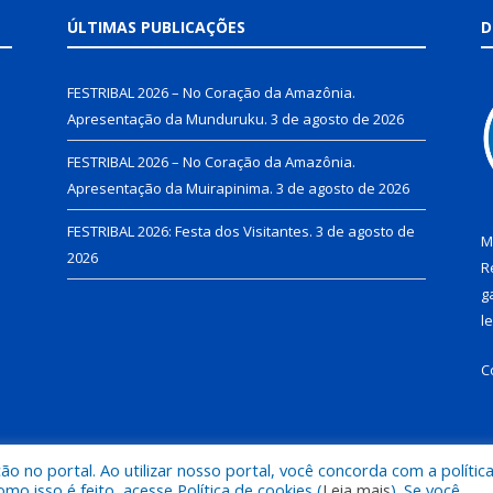
ÚLTIMAS PUBLICAÇÕES
D
FESTRIBAL 2026 – No Coração da Amazônia.
Apresentação da Munduruku.
3 de agosto de 2026
FESTRIBAL 2026 – No Coração da Amazônia.
Apresentação da Muirapinima.
3 de agosto de 2026
FESTRIBAL 2026: Festa dos Visitantes.
3 de agosto de
M
2026
R
g
l
C
 no portal. Ao utilizar nosso portal, você concorda com a polític
de Juruti.
Mapa do Si
 isso é feito, acesse Política de cookies (
Leia mais
). Se você