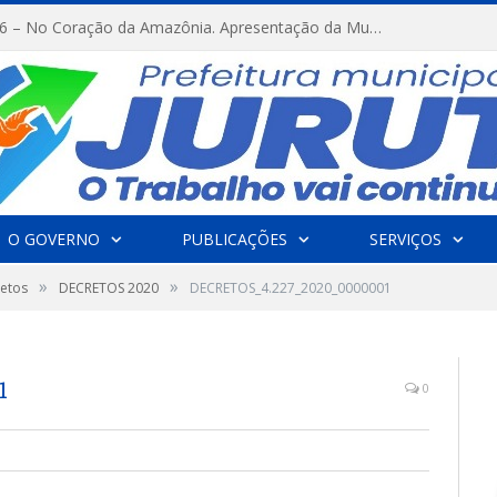
FESTRIBAL 2026 – No Coração da Amazônia. Apresentação da Munduruku.
O GOVERNO
PUBLICAÇÕES
SERVIÇOS
»
»
etos
DECRETOS 2020
DECRETOS_4.227_2020_0000001
1
0