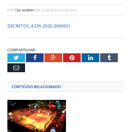
POR
CR2-ADMIN7
EM
25 DE AGOSTO DE 2021
DECRETOS_4.239_2020_0000001
COMPARTILHAR:
Twitter
Facebook
Google+
Pinterest
LinkedIn
Tumblr
Email
CONTEÚDO RELACIONADO