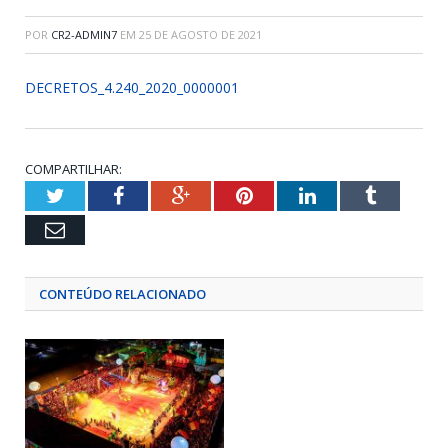
POR
CR2-ADMIN7
EM
25 DE AGOSTO DE 2021
DECRETOS_4.240_2020_0000001
COMPARTILHAR:
Twitter
Facebook
Google+
Pinterest
LinkedIn
Tumblr
Email
CONTEÚDO RELACIONADO