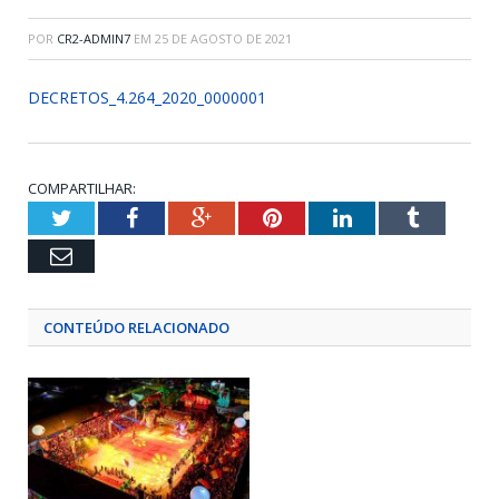
POR
CR2-ADMIN7
EM
25 DE AGOSTO DE 2021
DECRETOS_4.264_2020_0000001
COMPARTILHAR:
Twitter
Facebook
Google+
Pinterest
LinkedIn
Tumblr
Email
CONTEÚDO RELACIONADO