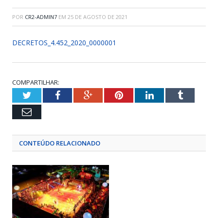
POR
CR2-ADMIN7
EM
25 DE AGOSTO DE 2021
DECRETOS_4.452_2020_0000001
COMPARTILHAR:
Twitter
Facebook
Google+
Pinterest
LinkedIn
Tumblr
Email
CONTEÚDO RELACIONADO